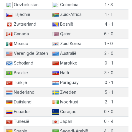
Oezbekistan
Colombia
1 - 3
Tsjechië
Zuid-Africa
1 - 1
Zwitserland
Bosnië
4 - 1
Canada
Qatar
6 - 0
Mexico
Zuid Korea
1 - 0
Verenigde Staten
Australië
2 - 0
Schotland
Marokko
0 - 1
Brazilië
Haïti
3 - 0
Turkije
Paraguay
0 - 1
Nederland
Zweden
5 - 1
Duitsland
Ivoorkust
2 - 1
Ecuador
Curaçao
0 - 0
Tunesië
Japan
0 - 4
Spanje
Saoedi-Arabië
4 - 0