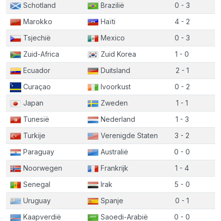
Schotland
Brazilië
0 - 3
Marokko
Haïti
4 - 2
Tsjechië
Mexico
0 - 3
Zuid-Africa
Zuid Korea
1 - 0
Ecuador
Duitsland
2 - 1
Curaçao
Ivoorkust
0 - 2
Japan
Zweden
1 - 1
Tunesië
Nederland
1 - 3
Turkije
Verenigde Staten
3 - 2
Paraguay
Australië
0 - 0
Noorwegen
Frankrijk
1 - 4
Senegal
Irak
5 - 0
Uruguay
Spanje
0 - 1
Kaapverdië
Saoedi-Arabië
0 - 0