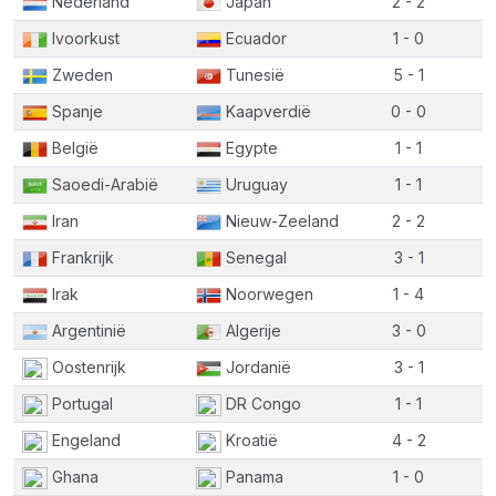
Nederland
Japan
2 - 2
Ivoorkust
Ecuador
1 - 0
Zweden
Tunesië
5 - 1
Spanje
Kaapverdië
0 - 0
België
Egypte
1 - 1
Saoedi-Arabië
Uruguay
1 - 1
Iran
Nieuw-Zeeland
2 - 2
Frankrijk
Senegal
3 - 1
Irak
Noorwegen
1 - 4
Argentinië
Algerije
3 - 0
Oostenrijk
Jordanië
3 - 1
Portugal
DR Congo
1 - 1
Engeland
Kroatië
4 - 2
Ghana
Panama
1 - 0