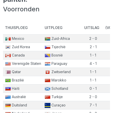
Voorronden
THUISPLOEG
UITPLOEG
UITSLAG
(VO
Mexico
Zuid-Africa
2 - 0
Zuid Korea
Tsjechië
2 - 1
Canada
Bosnië
1 - 1
Verenigde Staten
Paraguay
4 - 1
Qatar
Zwitserland
1 - 1
Brazilië
Marokko
1 - 1
Haïti
Schotland
0 - 1
Australië
Turkije
2 - 0
Duitsland
Curaçao
7 - 1