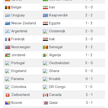
België
Iran
0 - 0
Uruguay
Kaapverdië
2 - 2
Nieuw-Zeeland
Egypte
1 - 3
Argentinië
Oostenrijk
2 - 0
Frankrijk
Irak
3 - 0
Noorwegen
Senegal
3 - 2
Jordanië
Algerije
1 - 2
Portugal
Oezbekistan
5 - 0
Engeland
Ghana
0 - 0
Panama
Kroatië
0 - 1
Colombia
DR Congo
1 - 0
Zwitserland
Canada
2 - 1
Bosnië
Qatar
3 - 1