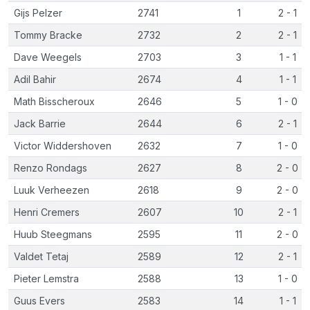
Gijs Pelzer
2741
1
2 - 1
Tommy Bracke
2732
2
2 - 1
Dave Weegels
2703
3
1 - 1
Adil Bahir
2674
4
1 - 1
Math Bisscheroux
2646
5
1 - 0
Jack Barrie
2644
6
2 - 1
Victor Widdershoven
2632
7
1 - 0
Renzo Rondags
2627
8
2 - 0
Luuk Verheezen
2618
9
2 - 0
Henri Cremers
2607
10
2 - 1
Huub Steegmans
2595
11
2 - 0
Valdet Tetaj
2589
12
2 - 1
Pieter Lemstra
2588
13
1 - 0
Guus Evers
2583
14
1 - 1