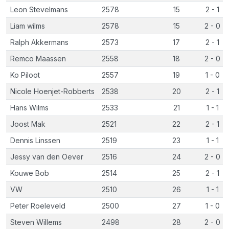
Leon Stevelmans
2578
15
2 - 1
Liam wilms
2578
15
2 - 0
Ralph Akkermans
2573
17
2 - 1
Remco Maassen
2558
18
2 - 0
Ko Piloot
2557
19
1 - 0
Nicole Hoenjet-Robberts
2538
20
2 - 1
Hans Wilms
2533
21
1 - 1
Joost Mak
2521
22
2 - 1
Dennis Linssen
2519
23
1 - 1
Jessy van den Oever
2516
24
2 - 0
Kouwe Bob
2514
25
2 - 1
VW
2510
26
1 - 1
Peter Roeleveld
2500
27
1 - 0
Steven Willems
2498
28
2 - 0