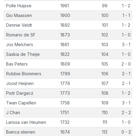
Polle Huijsse
1961
99
1 - 2
Gio Maassen
1900
100
1 - 1
Dennie Veldt
1892
101
1 - 2
Romario de SF
1873
102
1 - 0
Jos Melchers
1861
103
3 - 1
Saskia de Theije
1822
104
1 - 0
Bas Peters
1809
105
2 - 0
Robbie Blommers
1799
106
2 - 1
Joost Heijnen
1776
107
2 - 1
Piotr Dargacz
1773
108
1 - 2
Twan Capellen
1758
109
3 - 1
J Chan
1751
110
2 - 2
Larissa van Heumen
1732
111
1 - 0
Bianca stienen
1674
112
0 - 2