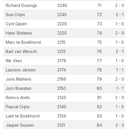
Richard Duisings
2246
71
2 - 0
Susi Crijns
2245
72
2 - 1
Cyril Gijsen
2229
73
1 - 0
Hans Slotema
2220
74
2 - 0
Marc te Boekhorst
2215
75
1 - 0
Bart van Wersch
2213
76
2 - 1
Rik Vliex
2178
77
1 - 0
Laurens Jansen
2174
78
1 - 1
Joris Martens
2166
79
2 - 0
Jorn Boesten
2150
80
1 - 1
Remco Arets
2143
81
2 - 0
Pascal Crijns
2140
82
1 - 0
Liam te Boekhorst
2134
83
1 - 0
Jasper Souren
2131
84
2 - 2