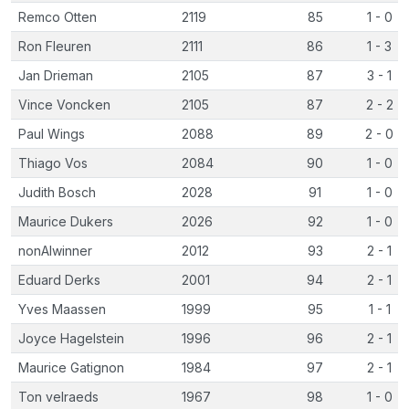
Remco Otten
2119
85
1 - 0
Ron Fleuren
2111
86
1 - 3
Jan Drieman
2105
87
3 - 1
Vince Voncken
2105
87
2 - 2
Paul Wings
2088
89
2 - 0
Thiago Vos
2084
90
1 - 0
Judith Bosch
2028
91
1 - 0
Maurice Dukers
2026
92
1 - 0
nonAIwinner
2012
93
2 - 1
Eduard Derks
2001
94
2 - 1
Yves Maassen
1999
95
1 - 1
Joyce Hagelstein
1996
96
2 - 1
Maurice Gatignon
1984
97
2 - 1
Ton velraeds
1967
98
1 - 0