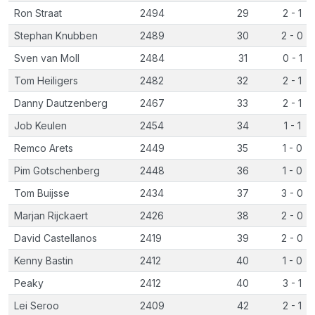
Ron Straat
2494
29
2 - 1
Stephan Knubben
2489
30
2 - 0
Sven van Moll
2484
31
0 - 1
Tom Heiligers
2482
32
2 - 1
Danny Dautzenberg
2467
33
2 - 1
Job Keulen
2454
34
1 - 1
Remco Arets
2449
35
1 - 0
Pim Gotschenberg
2448
36
1 - 0
Tom Buijsse
2434
37
3 - 0
Marjan Rijckaert
2426
38
2 - 0
David Castellanos
2419
39
2 - 0
Kenny Bastin
2412
40
1 - 0
Peaky
2412
40
3 - 1
Lei Seroo
2409
42
2 - 1