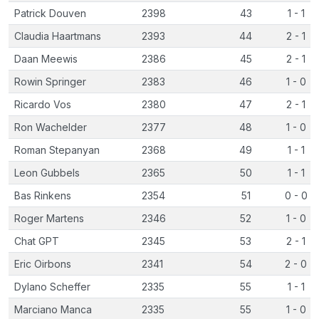
Patrick Douven
2398
43
1 - 1
Claudia Haartmans
2393
44
2 - 1
Daan Meewis
2386
45
2 - 1
Rowin Springer
2383
46
1 - 0
Ricardo Vos
2380
47
2 - 1
Ron Wachelder
2377
48
1 - 0
Roman Stepanyan
2368
49
1 - 1
Leon Gubbels
2365
50
1 - 1
Bas Rinkens
2354
51
0 - 0
Roger Martens
2346
52
1 - 0
Chat GPT
2345
53
2 - 1
Eric Oirbons
2341
54
2 - 0
Dylano Scheffer
2335
55
1 - 1
Marciano Manca
2335
55
1 - 0