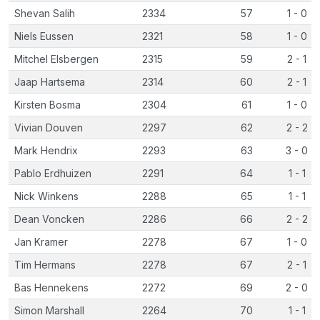
Shevan Salih
2334
57
1 - 0
Niels Eussen
2321
58
1 - 0
Mitchel Elsbergen
2315
59
2 - 1
Jaap Hartsema
2314
60
2 - 1
Kirsten Bosma
2304
61
1 - 0
Vivian Douven
2297
62
2 - 2
Mark Hendrix
2293
63
3 - 0
Pablo Erdhuizen
2291
64
1 - 1
Nick Winkens
2288
65
1 - 1
Dean Voncken
2286
66
2 - 2
Jan Kramer
2278
67
1 - 0
Tim Hermans
2278
67
2 - 1
Bas Hennekens
2272
69
2 - 0
Simon Marshall
2264
70
1 - 1