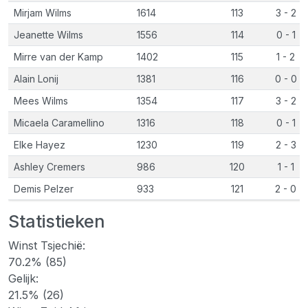
Mirjam Wilms
1614
113
3 - 2
Jeanette Wilms
1556
114
0 - 1
Mirre van der Kamp
1402
115
1 - 2
Alain Lonij
1381
116
0 - 0
Mees Wilms
1354
117
3 - 2
Micaela Caramellino
1316
118
0 - 1
Elke Hayez
1230
119
2 - 3
Ashley Cremers
986
120
1 - 1
Demis Pelzer
933
121
2 - 0
Statistieken
Winst Tsjechië:
70.2% (85)
Gelijk:
21.5% (26)