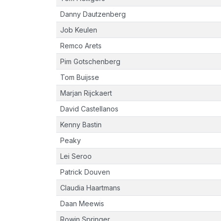
Danny Dautzenberg
Job Keulen
Remco Arets
Pim Gotschenberg
Tom Buijsse
Marjan Rijckaert
David Castellanos
Kenny Bastin
Peaky
Lei Seroo
Patrick Douven
Claudia Haartmans
Daan Meewis
Rowin Springer