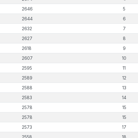
2646
5
2644
6
2632
7
2627
8
2618
9
2607
10
2595
11
2589
12
2588
13
2583
14
2578
15
2578
15
2573
17
2558
18