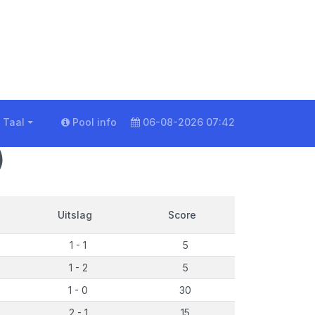
Taal
Pool info
06-08-2026 07:42
)
Uitslag
Score
1 - 1
5
1 - 2
5
1 - 0
30
2 - 1
15