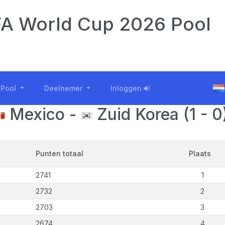
A World Cup 2026 Pool
Pool
Deelnemer
Inloggen
Mexico -
Zuid Korea (1 - 0
Punten totaal
Plaats
2741
1
2732
2
2703
3
2674
4