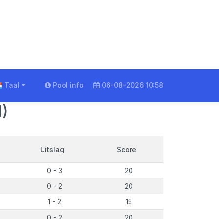
Taal
Pool info
06-08-2026 10:58
1)
Uitslag
Score
0 - 3
20
0 - 2
20
1 - 2
15
0 - 2
20