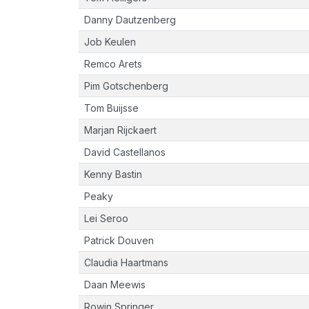
Danny Dautzenberg
Job Keulen
Remco Arets
Pim Gotschenberg
Tom Buijsse
Marjan Rijckaert
David Castellanos
Kenny Bastin
Peaky
Lei Seroo
Patrick Douven
Claudia Haartmans
Daan Meewis
Rowin Springer