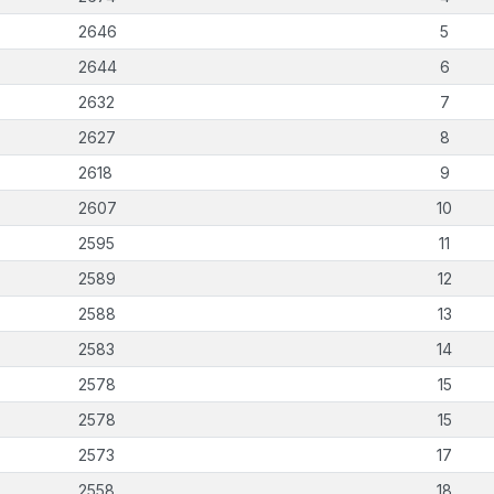
2646
5
2644
6
2632
7
2627
8
2618
9
2607
10
2595
11
2589
12
2588
13
2583
14
2578
15
2578
15
2573
17
2558
18