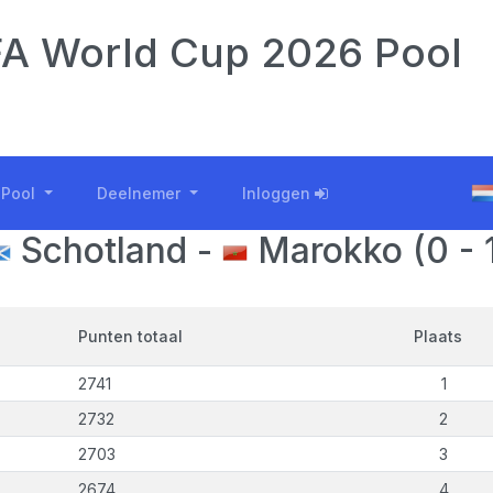
A World Cup 2026 Pool
Pool
Deelnemer
Inloggen
Schotland -
Marokko (0 - 
Punten totaal
Plaats
2741
1
2732
2
2703
3
2674
4